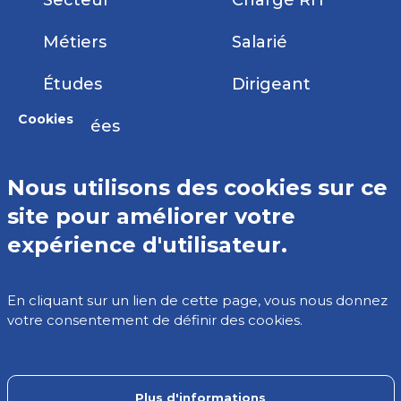
Secteur
Chargé RH
Métiers
Salarié
Études
Dirigeant
Cookies
Données
Nous utilisons des cookies sur ce
site pour améliorer votre
Comparateur de métiers
expérience d'utilisateur.
La liste des métiers
Les outils
En cliquant sur un lien de cette page, vous nous donnez
votre consentement de définir des cookies.
Contact
Plus d'informations