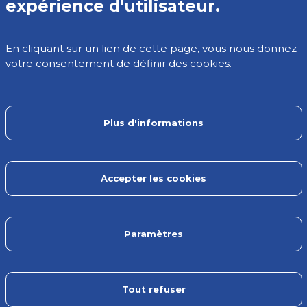
expérience d'utilisateur.
La liste des métiers
Les outils
En cliquant sur un lien de cette page, vous nous donnez
votre consentement de définir des cookies.
Contact
Plus d'informations
Lien Extranet
Accepter les cookies
© Copyright ©2024 OMECA. Tous droits réservés
Paramètres
Termes et conditions
Politique de confidentialité
Tout refuser