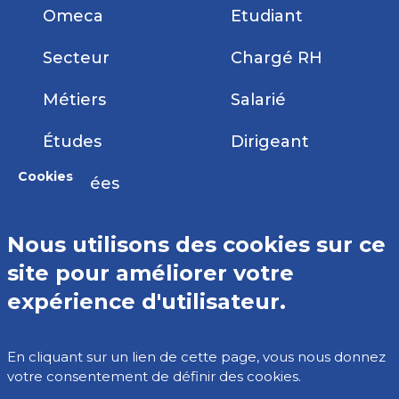
Omeca
Etudiant
Secteur
Chargé RH
Métiers
Salarié
Études
Dirigeant
Cookies
Données
Nous utilisons des cookies sur ce
site pour améliorer votre
Comparateur de métiers
expérience d'utilisateur.
La liste des métiers
Les outils
En cliquant sur un lien de cette page, vous nous donnez
votre consentement de définir des cookies.
Contact